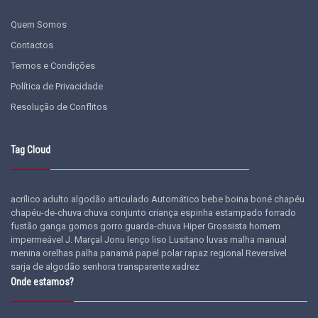
Quem Somos
Contactos
Termos e Condições
Política de Privacidade
Resolução de Conflitos
Tag Cloud
acrílico
adulto
algodão
articulado
Automático
bebe
boina
boné
chapéu
chapéu-de-chuva
chuva
conjunto
criança
espinha
estampado
forrado
fustão
ganga
gomos
gorro
guarda-chuva
Hiper Grossista
homem
impermeável
J. Marçal
Jonu
lenço
liso
Lusitano
luvas
malha
manual
menina
orelhas
palha
panamá
papel
polar
rapaz
regional
Reversível
sarja de algodão
senhora
transparente
xadrez
Onde estamos?