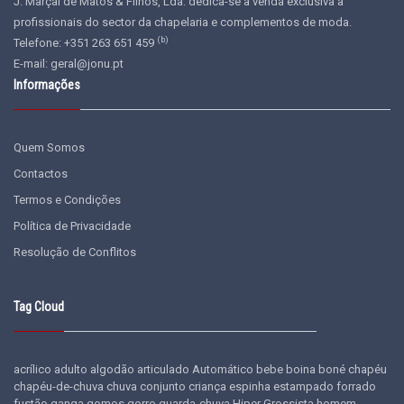
J. Marçal de Matos & Filhos, Lda. dedica-se à venda exclusiva a
profissionais do sector da chapelaria e complementos de moda.
(b)
Telefone: +351 263 651 459
E-mail:
geral@jonu.pt
Informações
Quem Somos
Contactos
Termos e Condições
Política de Privacidade
Resolução de Conflitos
Tag Cloud
acrílico
adulto
algodão
articulado
Automático
bebe
boina
boné
chapéu
chapéu-de-chuva
chuva
conjunto
criança
espinha
estampado
forrado
fustão
ganga
gomos
gorro
guarda-chuva
Hiper Grossista
homem