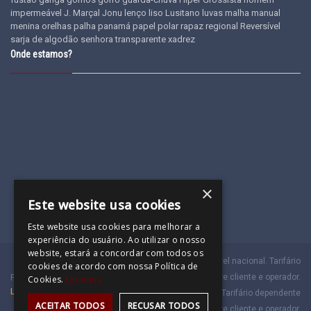
impermeável
J. Marçal
Jonu
lenço
liso
Lusitano
luvas
malha
manual
menina
orelhas
palha
panamá
papel
polar
rapaz
regional
Reversível
sarja de algodão
senhora
transparente
xadrez
Onde estamos?
×
Este website usa cookies
Este website usa cookies para melhorar a
experiência do usuário. Ao utilizar o nosso
website, estará a concordar com todos os
(a)
Chamada para a rede móvel nacional. Tarifário
cookies de acordo com nossa Política de
dependente do acordado entre cliente e operador.
Powered by
Cookies.
Ler mais
Laranja Digital
(b)
Chamada para a rede fixa nacional. Tarifário dependente
ACEITAR TODOS
RECUSAR TODOS
do acordado entre cliente e operador.