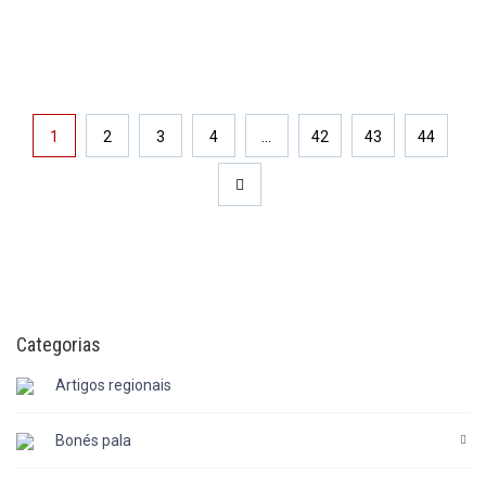
1
2
3
4
…
42
43
44
→
Categorias
Artigos regionais
Bonés pala