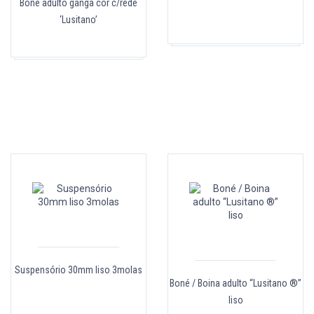
Boné adulto ganga cor c/rede
‘Lusitano’
Suspensório 30mm liso 3molas
Boné / Boina adulto “Lusitano ®”
liso