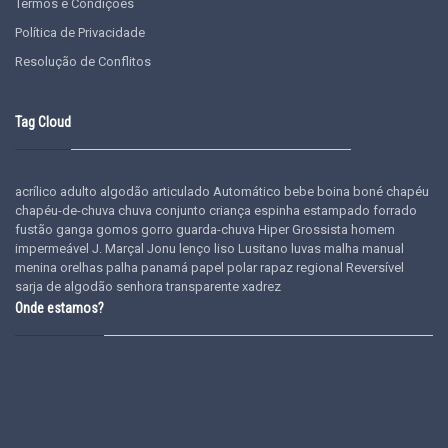
Termos e Condições
Política de Privacidade
Resolução de Conflitos
Tag Cloud
acrílico
adulto
algodão
articulado
Automático
bebe
boina
boné
chapéu
chapéu-de-chuva
chuva
conjunto
criança
espinha
estampado
forrado
fustão
ganga
gomos
gorro
guarda-chuva
Hiper Grossista
homem
impermeável
J. Marçal
Jonu
lenço
liso
Lusitano
luvas
malha
manual
menina
orelhas
palha
panamá
papel
polar
rapaz
regional
Reversível
sarja de algodão
senhora
transparente
xadrez
Onde estamos?