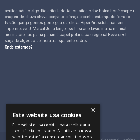
acrílico
adulto
algodão
articulado
Automático
bebe
boina
boné
chapéu
chapéu-de-chuva
chuva
conjunto
criança
espinha
estampado
forrado
fustão
ganga
gomos
gorro
guarda-chuva
Hiper Grossista
homem
impermeável
J. Marçal
Jonu
lenço
liso
Lusitano
luvas
malha
manual
menina
orelhas
palha
panamá
papel
polar
rapaz
regional
Reversível
sarja de algodão
senhora
transparente
xadrez
Onde estamos?
×
Este website usa cookies
Este website usa cookies para melhorar a
experiência do usuário. Ao utilizar o nosso
website, estará a concordar com todos os
(a)