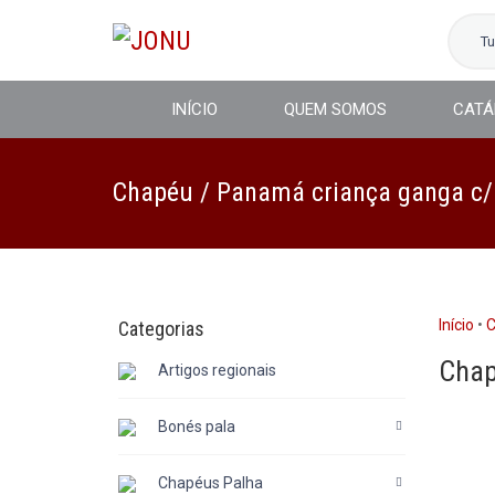
T
INÍCIO
QUEM SOMOS
CATÁ
Chapéu / Panamá criança ganga c/
Início
•
C
Categorias
Chap
Artigos regionais
Bonés pala
Chapéus Palha