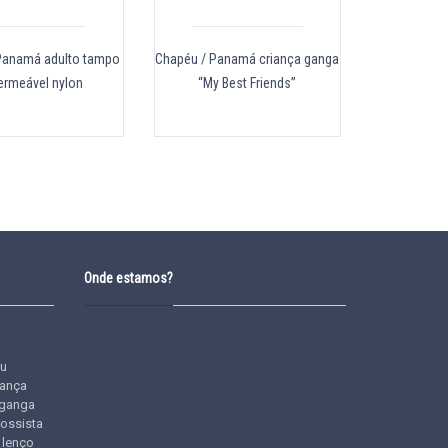
Panamá adulto tampo
Chapéu / Panamá criança ganga
ermeável nylon
“My Best Friends”
Onde estamos?
u
iança
ganga
rossista
lenço