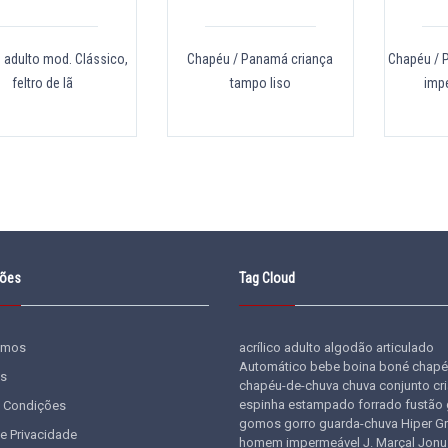
 adulto mod. Clássico,
Chapéu / Panamá criança
Chapéu / 
feltro de lã
tampo liso
imp
ções
Tag Cloud
omos
acrílico
adulto
algodão
articulado
Automático
bebe
boina
boné
chapé
s
chapéu-de-chuva
chuva
conjunto
cr
espinha
estampado
forrado
fustão
 Condições
gomos
gorro
guarda-chuva
Hiper G
de Privacidade
homem
impermeável
J. Marçal
Jonu