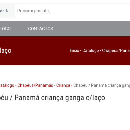
udo
LOGO
CONTACTOS
laço
Início
•
Catálogo
•
Chapéus/Pan
atálogo
•
Chapéus/Panamás
•
Criança
• Chapéu / Panamá criança gang
éu / Panamá criança ganga c/laço