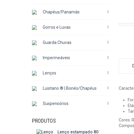
Chapéus/Panamás
Gorros e Luvas
Guarda Chuvas
Impermeáveis
Lenços
Lusitano ® | Bonés/Chapéus
Caracter
For
Suspensórios
Elá
Tam
PRODUTOS
Cores: R
Composi
Lenço estampado 80