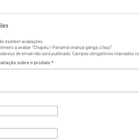
ções
ão existem avaliações.
primeiro a avaliar “Chapéu / Panamá criança ganga c/laço”
ndereço de email não será publicado.
Campos obrigatórios marcados 
valiação sobre o produto
*