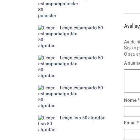
poliester
Avalia
Lenço estampado 50
algodão
Ainda n
Seja o 
O seu e
Lenço estampado 50
A sua a
algodão
Lenço estampado 50
algodão
Nome
*
Lenço liso 50 algodão
Email
*