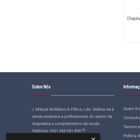
Chapéu
Sobre Nós
Informa
Quem S
J. Marçal de Matos & Filhos, Lda. dedica-se à
venda exclusiva a profissionais do sector da
Contacto
chapelaria e complementos de moda.
Termos e
(b)
Telefone: +351 263 651 459
Política 
×
E-mail:
geral@jonu.pt