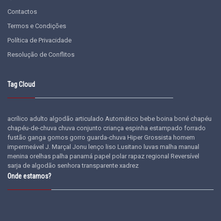
Contactos
Termos e Condições
Política de Privacidade
Resolução de Conflitos
Tag Cloud
acrílico
adulto
algodão
articulado
Automático
bebe
boina
boné
chapéu
chapéu-de-chuva
chuva
conjunto
criança
espinha
estampado
forrado
fustão
ganga
gomos
gorro
guarda-chuva
Hiper Grossista
homem
impermeável
J. Marçal
Jonu
lenço
liso
Lusitano
luvas
malha
manual
menina
orelhas
palha
panamá
papel
polar
rapaz
regional
Reversível
sarja de algodão
senhora
transparente
xadrez
Onde estamos?