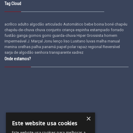
Tag Cloud
acrílico
adulto
algodão
articulado
Automático
bebe
boina
boné
chapéu
chapéu-de-chuva
chuva
conjunto
criança
espinha
estampado
forrado
fustão
ganga
gomos
gorro
guarda-chuva
Hiper Grossista
homem
impermeável
J. Marçal
Jonu
lenço
liso
Lusitano
luvas
malha
manual
menina
orelhas
palha
panamá
papel
polar
rapaz
regional
Reversível
sarja de algodão
senhora
transparente
xadrez
Onde estamos?
×
Este website usa cookies
Este website usa cookies para melhorar a