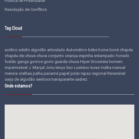
Política de Privacidade
Resolução de Conflitos
Tag Cloud
acrílico
adulto
algodão
articulado
Automático
bebe
boina
boné
chapéu
chapéu-de-chuva
chuva
conjunto
criança
espinha
estampado
forrado
fustão
ganga
gomos
gorro
guarda-chuva
Hiper Grossista
homem
impermeável
J. Marçal
Jonu
lenço
liso
Lusitano
luvas
malha
manual
menina
orelhas
palha
panamá
papel
polar
rapaz
regional
Reversível
sarja de algodão
senhora
transparente
xadrez
Onde estamos?