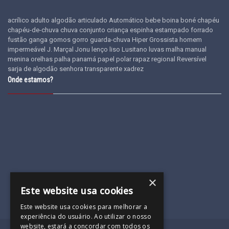
acrílico
adulto
algodão
articulado
Automático
bebe
boina
boné
chapéu
chapéu-de-chuva
chuva
conjunto
criança
espinha
estampado
forrado
fustão
ganga
gomos
gorro
guarda-chuva
Hiper Grossista
homem
impermeável
J. Marçal
Jonu
lenço
liso
Lusitano
luvas
malha
manual
menina
orelhas
palha
panamá
papel
polar
rapaz
regional
Reversível
sarja de algodão
senhora
transparente
xadrez
Onde estamos?
×
Este website usa cookies
Este website usa cookies para melhorar a
experiência do usuário. Ao utilizar o nosso
website, estará a concordar com todos os