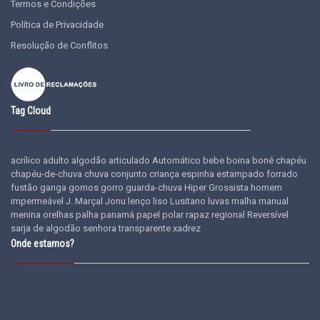
Termos e Condições
Política de Privacidade
Resolução de Conflitos
Tag Cloud
acrílico
adulto
algodão
articulado
Automático
bebe
boina
boné
chapéu
chapéu-de-chuva
chuva
conjunto
criança
espinha
estampado
forrado
fustão
ganga
gomos
gorro
guarda-chuva
Hiper Grossista
homem
impermeável
J. Marçal
Jonu
lenço
liso
Lusitano
luvas
malha
manual
menina
orelhas
palha
panamá
papel
polar
rapaz
regional
Reversível
sarja de algodão
senhora
transparente
xadrez
Onde estamos?