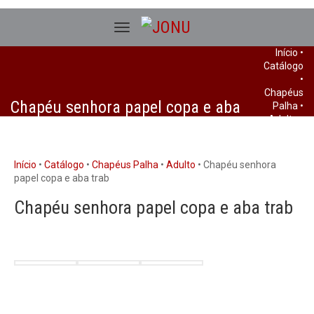
Início
•
Catálogo
•
Chapéus
Chapéu senhora papel copa e aba
Palha
•
Adulto
•
trab
Chapéu
senhora
papel
Início
•
Catálogo
•
Chapéus Palha
•
Adulto
• Chapéu senhora
copa e
papel copa e aba trab
aba trab
Chapéu senhora papel copa e aba trab