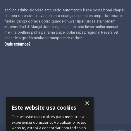
acrílico
adulto
algodão
articulado
Automático
bebe
boina
boné
chapéu
chapéu-de-chuva
chuva
conjunto
criança
espinha
estampado
forrado
fustão
ganga
gomos
gorro
guarda-chuva
Hiper Grossista
homem
impermeável
J. Marçal
Jonu
lenço
liso
Lusitano
luvas
malha
manual
menina
orelhas
palha
panamá
papel
polar
rapaz
regional
Reversível
sarja de algodão
senhora
transparente
xadrez
Onde estamos?
×
Este website usa cookies
Este website usa cookies para melhorar a
experiência do usuário. Ao utilizar o nosso
website, estará a concordar com todos os
(a)