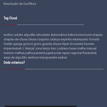
Resolução de Conflitos
Tag Cloud
acrílico
adulto
algodão
articulado
Automático
bebe
boina
boné
chapéu
chapéu-de-chuva
chuva
conjunto
criança
espinha
estampado
forrado
fustão
ganga
gomos
gorro
guarda-chuva
Hiper Grossista
homem
impermeável
J. Marçal
Jonu
lenço
liso
Lusitano
luvas
malha
manual
menina
orelhas
palha
panamá
papel
polar
rapaz
regional
Reversível
sarja de algodão
senhora
transparente
xadrez
Onde estamos?