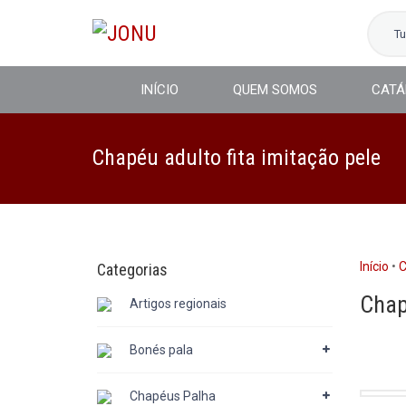
T
INÍCIO
QUEM SOMOS
CATÁ
Chapéu adulto fita imitação pele
Início
•
C
Categorias
Chap
Artigos regionais
Bonés pala
Chapéus Palha