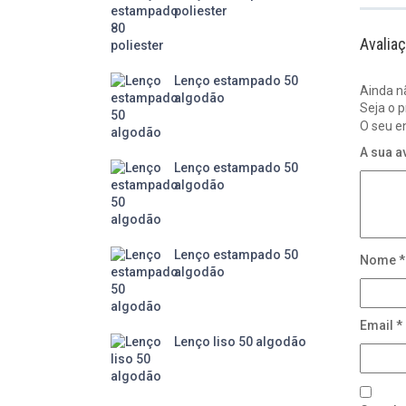
poliester
Avalia
Lenço estampado 50
Ainda n
algodão
Seja o p
O seu e
A sua a
Lenço estampado 50
algodão
Lenço estampado 50
Nome
*
algodão
Email
*
Lenço liso 50 algodão