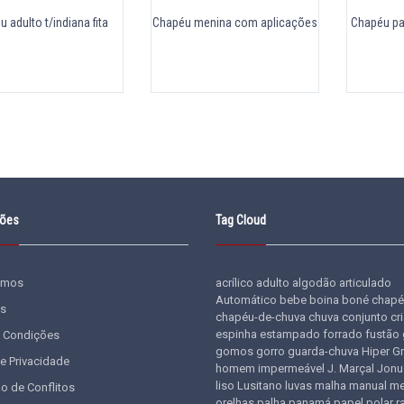
 adulto t/indiana fita
Chapéu menina com aplicações
Chapéu pa
ções
Tag Cloud
omos
acrílico
adulto
algodão
articulado
Automático
bebe
boina
boné
chapé
s
chapéu-de-chuva
chuva
conjunto
cr
espinha
estampado
forrado
fustão
 Condições
gomos
gorro
guarda-chuva
Hiper G
de Privacidade
homem
impermeável
J. Marçal
Jonu
liso
Lusitano
luvas
malha
manual
me
o de Conflitos
orelhas
palha
panamá
papel
polar
r