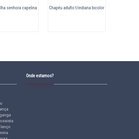
lha senhora capelina
Chapéu adulto t/indiana bicolor
Onde estamos?
u
iança
ganga
rossista
lenço
nina
apaz