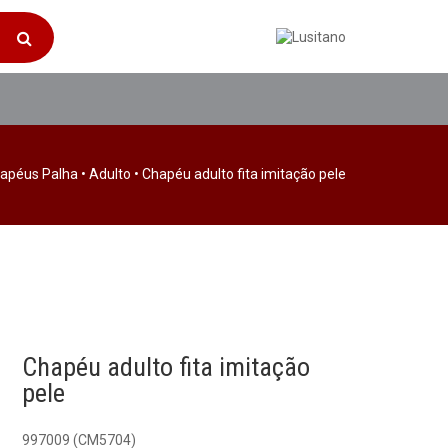
apéus Palha
•
Adulto
• Chapéu adulto fita imitação pele
Chapéu adulto fita imitação
pele
997009 (CM5704)