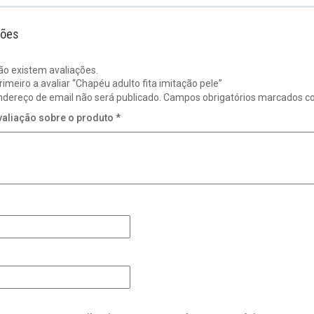
ções
ão existem avaliações.
rimeiro a avaliar “Chapéu adulto fita imitação pele”
ndereço de email não será publicado.
Campos obrigatórios marcados 
valiação sobre o produto
*