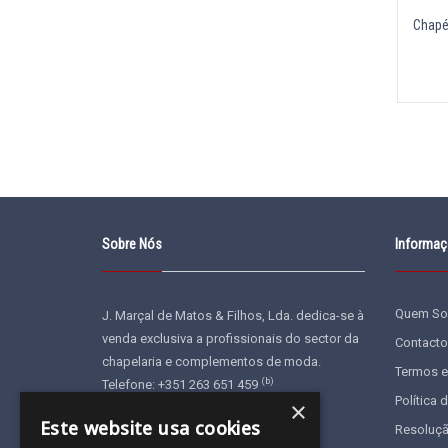
Chapéu
Sobre Nós
Informa
Quem S
J. Marçal de Matos & Filhos, Lda. dedica-se à
venda exclusiva a profissionais do sector da
Contacto
chapelaria e complementos de moda.
Termos e
(b)
Telefone: +351 263 651 459
Política 
×
E-mail:
geral@jonu.pt
Este website usa cookies
Resoluçã