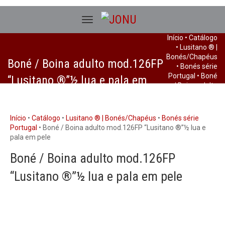
Início
•
Catálogo
•
Lusitano ® |
Bonés/Chapéus
Boné / Boina adulto mod.126FP
•
Bonés série
Portugal
• Boné
“Lusitano ®”½ lua e pala em
/ Boina adulto
pele
mod.126FP
“Lusitano ®”½
lua e pala em
Início
•
Catálogo
•
Lusitano ® | Bonés/Chapéus
•
Bonés série
pele
Portugal
• Boné / Boina adulto mod.126FP “Lusitano ®”½ lua e
pala em pele
Boné / Boina adulto mod.126FP
“Lusitano ®”½ lua e pala em pele