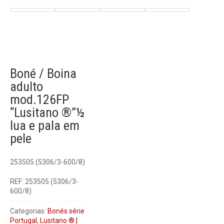
Boné / Boina
adulto
mod.126FP
“Lusitano ®”½
lua e pala em
pele
253505 (5306/3-600/8)
REF:
253505 (5306/3-
600/8)
Categorias:
Bonés série
Portugal
,
Lusitano ® |