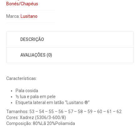
Bonés/Chapéus
Marca:
Lusitano
DESCRIÇÃO
AVALIAÇÕES (0)
Características:
Pala cosida
½ lua e pala em pele
Etiqueta lateral em latão “Lusitano ®”
Tamanhos: 53 – 54 – 55 – 56 – 57 – 58 – 59 – 60 – 61 – 62
Cores: Xadrez (5306/3-600/8)
Composição: 80%Lã 20%Poliamida