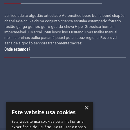
acrílico
adulto
algodão
articulado
Automático
bebe
boina
boné
chapéu
chapéu-de-chuva
chuva
conjunto
criança
espinha
estampado
forrado
fustão
ganga
gomos
gorro
guarda-chuva
Hiper Grossista
homem
impermeável
J. Marçal
Jonu
lenço
liso
Lusitano
luvas
malha
manual
menina
orelhas
palha
panamá
papel
polar
rapaz
regional
Reversível
sarja de algodão
senhora
transparente
xadrez
Onde estamos?
×
Este website usa cookies
Este website usa cookies para melhorar a
experiência do usuário. Ao utilizar o nosso