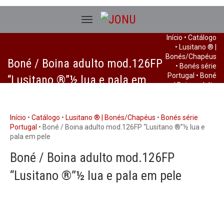
Início
•
Catálogo
•
Lusitano ® |
Bonés/Chapéus
Boné / Boina adulto mod.126FP
•
Bonés série
Portugal
• Boné
“Lusitano ®”½ lua e pala em
/ Boina adulto
pele
mod.126FP
“Lusitano ®”½
lua e pala em
Início
•
Catálogo
•
Lusitano ® | Bonés/Chapéus
•
Bonés série
pele
Portugal
• Boné / Boina adulto mod.126FP “Lusitano ®”½ lua e
pala em pele
Boné / Boina adulto mod.126FP
“Lusitano ®”½ lua e pala em pele