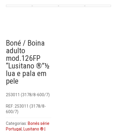
Boné / Boina
adulto
mod.126FP
“Lusitano ®”½
lua e pala em
pele
253011 (3178/8-600/7)
REF:
253011 (3178/8-
600/7)
Categorias:
Bonés série
Portugal
,
Lusitano ® |