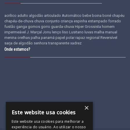
acrílico
adulto
algodão
articulado
Automático
bebe
boina
boné
chapéu
chapéu-de-chuva
chuva
conjunto
criança
espinha
estampado
forrado
fustão
ganga
gomos
gorro
guarda-chuva
Hiper Grossista
homem
impermeável
J. Marçal
Jonu
lenço
liso
Lusitano
luvas
malha
manual
menina
orelhas
palha
panamá
papel
polar
rapaz
regional
Reversível
sarja de algodão
senhora
transparente
xadrez
Onde estamos?
×
Este website usa cookies
Este website usa cookies para melhorar a
experiência do usuário. Ao utilizar o nosso