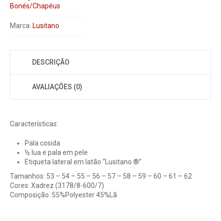
Bonés/Chapéus
Marca:
Lusitano
DESCRIÇÃO
AVALIAÇÕES (0)
Características:
Pala cosida
½ lua e pala em pele
Etiqueta lateral em latão “Lusitano ®”
Tamanhos: 53 – 54 – 55 – 56 – 57 – 58 – 59 – 60 – 61 – 62
Cores: Xadrez (3178/8-600/7)
Composição: 55%Polyester 45%Lã