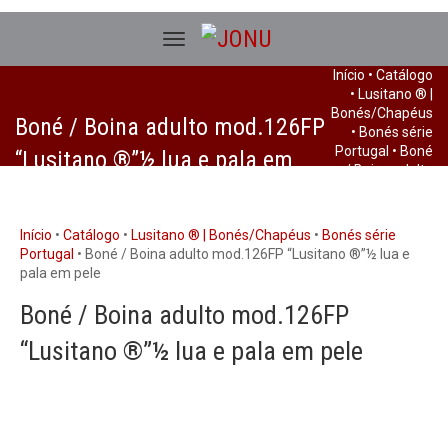
Início
•
Catálogo
•
Lusitano ® |
Bonés/Chapéus
Boné / Boina adulto mod.126FP
•
Bonés série
Portugal
• Boné
“Lusitano ®”½ lua e pala em
/ Boina adulto
pele
mod.126FP
“Lusitano ®”½
lua e pala em
Início
•
Catálogo
•
Lusitano ® | Bonés/Chapéus
•
Bonés série
pele
Portugal
• Boné / Boina adulto mod.126FP “Lusitano ®”½ lua e
pala em pele
Boné / Boina adulto mod.126FP
“Lusitano ®”½ lua e pala em pele