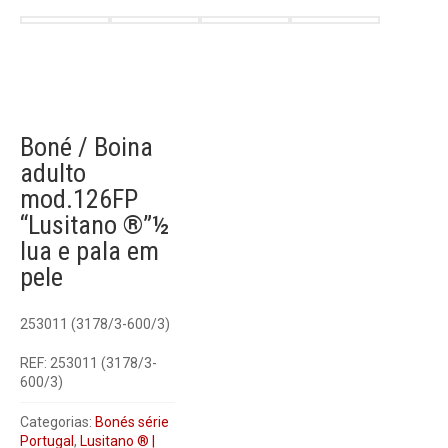
Boné / Boina
adulto
mod.126FP
“Lusitano ®”½
lua e pala em
pele
253011 (3178/3-600/3)
REF:
253011 (3178/3-
600/3)
Categorias:
Bonés série
Portugal
,
Lusitano ® |