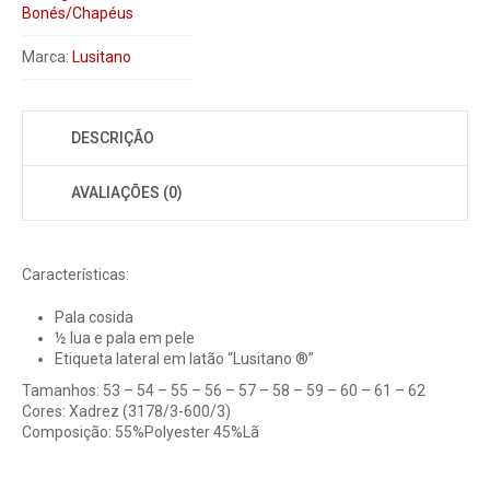
Bonés/Chapéus
Marca:
Lusitano
DESCRIÇÃO
AVALIAÇÕES (0)
Características:
Pala cosida
½ lua e pala em pele
Etiqueta lateral em latão “Lusitano ®”
Tamanhos: 53 – 54 – 55 – 56 – 57 – 58 – 59 – 60 – 61 – 62
Cores: Xadrez (3178/3-600/3)
Composição: 55%Polyester 45%Lã