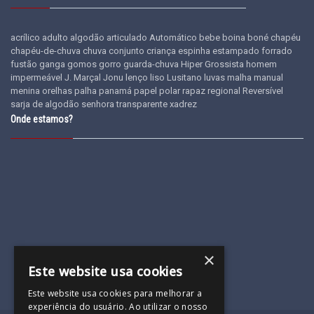
acrílico
adulto
algodão
articulado
Automático
bebe
boina
boné
chapéu
chapéu-de-chuva
chuva
conjunto
criança
espinha
estampado
forrado
fustão
ganga
gomos
gorro
guarda-chuva
Hiper Grossista
homem
impermeável
J. Marçal
Jonu
lenço
liso
Lusitano
luvas
malha
manual
menina
orelhas
palha
panamá
papel
polar
rapaz
regional
Reversível
sarja de algodão
senhora
transparente
xadrez
Onde estamos?
×
Este website usa cookies
Este website usa cookies para melhorar a
experiência do usuário. Ao utilizar o nosso