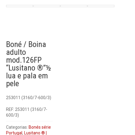
Boné / Boina
adulto
mod.126FP
“Lusitano ®”½
lua e pala em
pele
253011 (3160/7-600/3)
REF:
253011 (3160/7-
600/3)
Categorias:
Bonés série
Portugal
,
Lusitano ® |