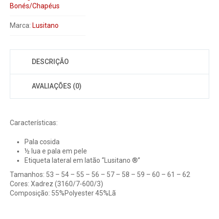
Bonés/Chapéus
Marca:
Lusitano
DESCRIÇÃO
AVALIAÇÕES (0)
Características:
Pala cosida
½ lua e pala em pele
Etiqueta lateral em latão “Lusitano ®”
Tamanhos: 53 – 54 – 55 – 56 – 57 – 58 – 59 – 60 – 61 – 62
Cores: Xadrez (3160/7-600/3)
Composição: 55%Polyester 45%Lã