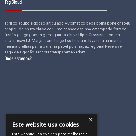
Tag Cloud
acrílico
adulto
algodão
articulado
Automático
bebe
boina
boné
chapéu
chapéu-de-chuva
chuva
conjunto
criança
espinha
estampado
forrado
fustão
ganga
gomos
gorro
guarda-chuva
Hiper Grossista
homem
impermeável
J. Marçal
Jonu
lenço
liso
Lusitano
luvas
malha
manual
menina
orelhas
palha
panamá
papel
polar
rapaz
regional
Reversível
sarja de algodão
senhora
transparente
xadrez
Onde estamos?
×
Este website usa cookies
Este website usa cookies para melhorar a