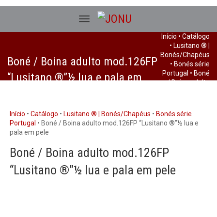
Início
•
Catálogo
•
Lusitano ® |
Bonés/Chapéus
Boné / Boina adulto mod.126FP
•
Bonés série
Portugal
• Boné
“Lusitano ®”½ lua e pala em
/ Boina adulto
pele
mod.126FP
“Lusitano ®”½
lua e pala em
Início
•
Catálogo
•
Lusitano ® | Bonés/Chapéus
•
Bonés série
pele
Portugal
• Boné / Boina adulto mod.126FP “Lusitano ®”½ lua e
pala em pele
Boné / Boina adulto mod.126FP
“Lusitano ®”½ lua e pala em pele