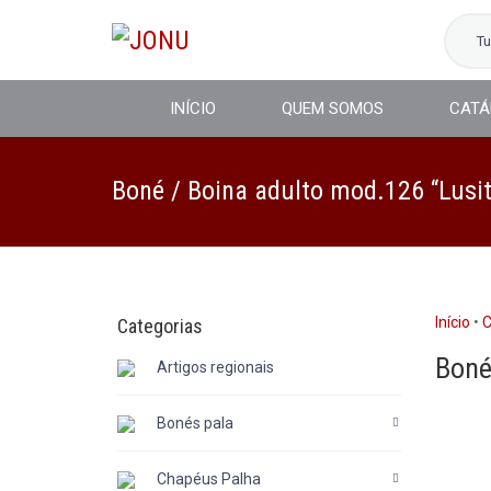
T
INÍCIO
QUEM SOMOS
CATÁ
Boné / Boina adulto mod.126 “Lusi
Início
•
C
Categorias
Boné
Artigos regionais
Bonés pala
Chapéus Palha