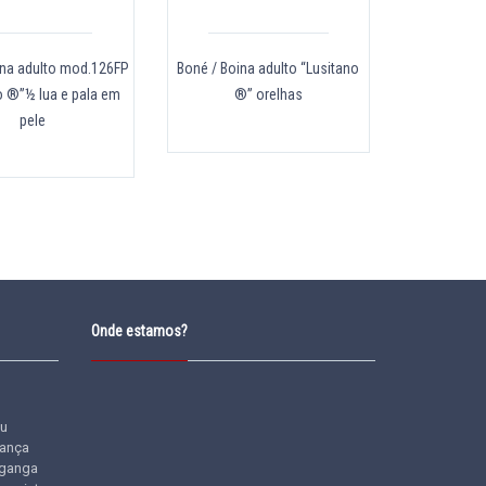
ina adulto mod.126FP
Boné / Boina adulto “Lusitano
o ®”½ lua e pala em
®” orelhas
pele
Onde estamos?
u
iança
ganga