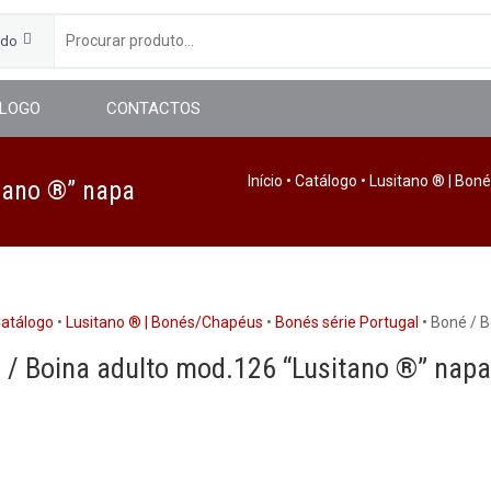
udo
LOGO
CONTACTOS
Início
•
Catálogo
•
Lusitano ® | Bon
tano ®” napa
atálogo
•
Lusitano ® | Bonés/Chapéus
•
Bonés série Portugal
• Boné / 
 / Boina adulto mod.126 “Lusitano ®” napa