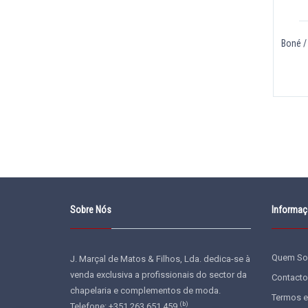
Boné /
Sobre Nós
Informa
Quem S
J. Marçal de Matos & Filhos, Lda. dedica-se à
venda exclusiva a profissionais do sector da
Contacto
chapelaria e complementos de moda.
Termos e
(b)
Telefone: +351 263 651 459