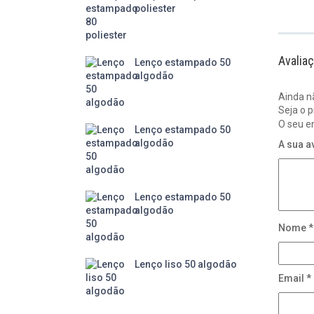
poliester
Avalia
Lenço estampado 50
algodão
Ainda n
Seja o p
O seu e
Lenço estampado 50
algodão
A sua a
Lenço estampado 50
algodão
Nome
*
Lenço liso 50 algodão
Email
*