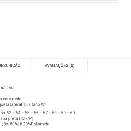
DESCRIÇÃO
AVALIAÇÕES (0)
ísticas:
la com mola
queta lateral “Lusitano ®”
s: 53 – 54 – 55 – 56 – 57 – 58 – 59 – 60
Napa preta (327/P)
ição: 80%Lã 20%Poliamida