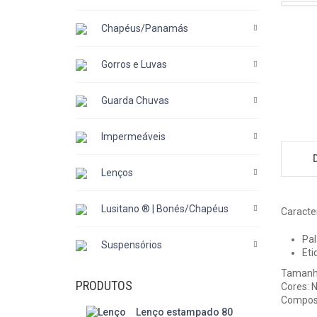
Chapéus/Panamás
Gorros e Luvas
Guarda Chuvas
Impermeáveis
Lenços
Lusitano ® | Bonés/Chapéus
Caracter
Pa
Suspensórios
Eti
Tamanho
PRODUTOS
Cores: 
Compos
Lenço estampado 80