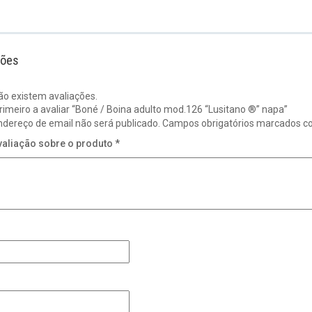
ções
ão existem avaliações.
rimeiro a avaliar “Boné / Boina adulto mod.126 “Lusitano ®” napa”
ndereço de email não será publicado.
Campos obrigatórios marcados 
valiação sobre o produto
*