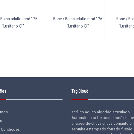
 Boina adulto mod.126
Boné / Boina adulto mod.126
Boné / Bo
“Lusitano ®”
“Lusitano ®”
“Lusitan
ções
Tag Cloud
omos
acrílico
adulto
algodão
articulado
Automático
bebe
boina
boné
chapé
s
chapéu-de-chuva
chuva
conjunto
cr
espinha
estampado
forrado
fustão
 Condições