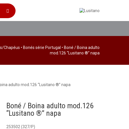
és/Chapéus
•
Bonés série Portugal
• Boné / Boina adulto
mod.126 “Lusitano ®” napa
Boina adulto mod.126 “Lusitano ®” napa
Boné / Boina adulto mod.126
“Lusitano ®” napa
253502 (327/P)