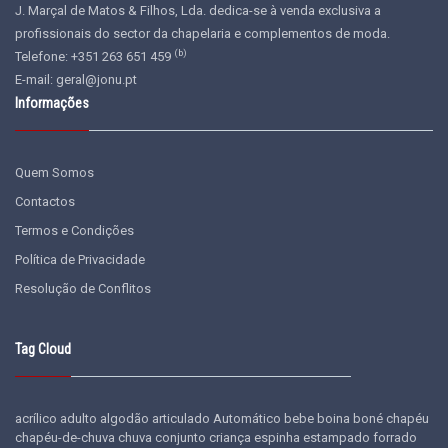
J. Marçal de Matos & Filhos, Lda. dedica-se à venda exclusiva a
profissionais do sector da chapelaria e complementos de moda.
(b)
Telefone: +351 263 651 459
E-mail:
geral@jonu.pt
Informações
Quem Somos
Contactos
Termos e Condições
Política de Privacidade
Resolução de Conflitos
Tag Cloud
acrílico
adulto
algodão
articulado
Automático
bebe
boina
boné
chapéu
chapéu-de-chuva
chuva
conjunto
criança
espinha
estampado
forrado