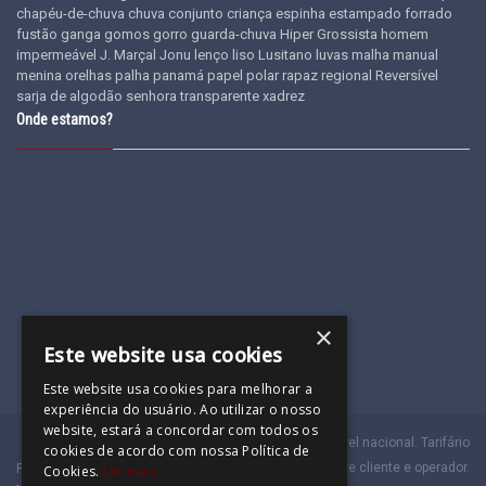
chapéu-de-chuva
chuva
conjunto
criança
espinha
estampado
forrado
fustão
ganga
gomos
gorro
guarda-chuva
Hiper Grossista
homem
impermeável
J. Marçal
Jonu
lenço
liso
Lusitano
luvas
malha
manual
menina
orelhas
palha
panamá
papel
polar
rapaz
regional
Reversível
sarja de algodão
senhora
transparente
xadrez
Onde estamos?
×
Este website usa cookies
Este website usa cookies para melhorar a
experiência do usuário. Ao utilizar o nosso
website, estará a concordar com todos os
(a)
Chamada para a rede móvel nacional. Tarifário
cookies de acordo com nossa Política de
dependente do acordado entre cliente e operador.
Powered by
Cookies.
Ler mais