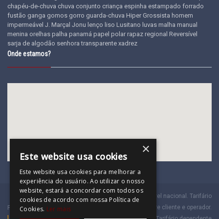
chapéu-de-chuva
chuva
conjunto
criança
espinha
estampado
forrado
fustão
ganga
gomos
gorro
guarda-chuva
Hiper Grossista
homem
impermeável
J. Marçal
Jonu
lenço
liso
Lusitano
luvas
malha
manual
menina
orelhas
palha
panamá
papel
polar
rapaz
regional
Reversível
sarja de algodão
senhora
transparente
xadrez
Onde estamos?
×
Este website usa cookies
Este website usa cookies para melhorar a
experiência do usuário. Ao utilizar o nosso
website, estará a concordar com todos os
(a)
Chamada para a rede móvel nacional. Tarifário
cookies de acordo com nossa Política de
dependente do acordado entre cliente e operador.
Powered by
Cookies.
Ler mais
Laranja Digital
(b)
Chamada para a rede fixa nacional. Tarifário dependente