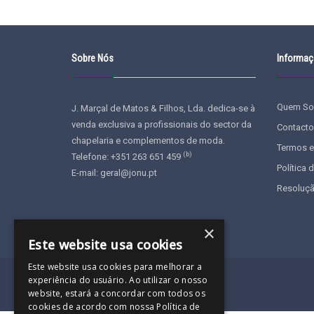
Sobre Nós
Informa
Quem S
J. Marçal de Matos & Filhos, Lda. dedica-se à
venda exclusiva a profissionais do sector da
Contacto
chapelaria e complementos de moda.
Termos e
(b)
Telefone: +351 263 651 459
Política 
E-mail:
geral@jonu.pt
Resoluçã
×
Este website usa cookies
Este website usa cookies para melhorar a
experiência do usuário. Ao utilizar o nosso
Laranja Digital
Powered by
website, estará a concordar com todos os
cookies de acordo com nossa Política de