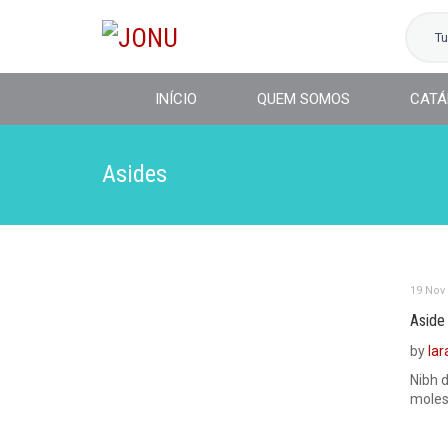
T
INÍCIO
QUEM SOMOS
CATÁ
Asides
19 Nov
Aside
by
lar
Nibh 
molest