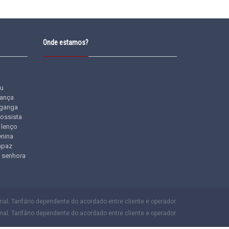
Onde estamos?
u
iança
ganga
rossista
lenço
nina
apaz
senhora
l. Tarifário dependente do acordado entre cliente e operador.
al. Tarifário dependente do acordado entre cliente e operador.