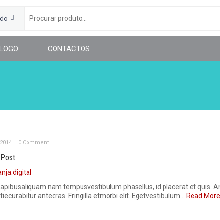
udo
LOGO
CONTACTOS
 2014
0 Comment
 Post
anja.digital
dapibusaliquam nam tempusvestibulum phasellus, id placerat et quis. A
iecurabitur antecras. Fringilla etmorbi elit. Egetvestibulum...
Read More