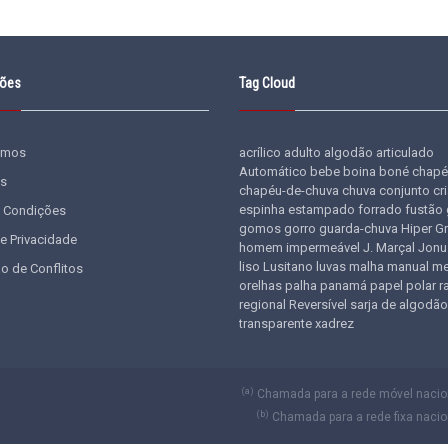
ções
Tag Cloud
omos
acrílico
adulto
algodão
articulado
Automático
bebe
boina
boné
chapé
s
chapéu-de-chuva
chuva
conjunto
cr
espinha
estampado
forrado
fustão
 Condições
gomos
gorro
guarda-chuva
Hiper G
de Privacidade
homem
impermeável
J. Marçal
Jonu
liso
Lusitano
luvas
malha
manual
me
o de Conflitos
orelhas
palha
panamá
papel
polar
r
regional
Reversível
sarja de algodão
transparente
xadrez
(a)
Chamada para a rede móvel naciona
(b)
Chamada para a rede fixa nacion