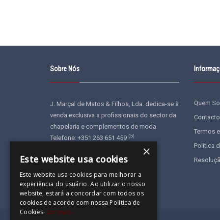
Sobre Nós
Informa
Quem S
J. Marçal de Matos & Filhos, Lda. dedica-se à
venda exclusiva a profissionais do sector da
Contacto
chapelaria e complementos de moda.
Termos e
(b)
Telefone: +351 263 651 459
Política 
×
E-mail:
geral@jonu.pt
Este website usa cookies
Resoluçã
Este website usa cookies para melhorar a
experiência do usuário. Ao utilizar o nosso
website, estará a concordar com todos os
cookies de acordo com nossa Política de
Cookies.
Ler mais