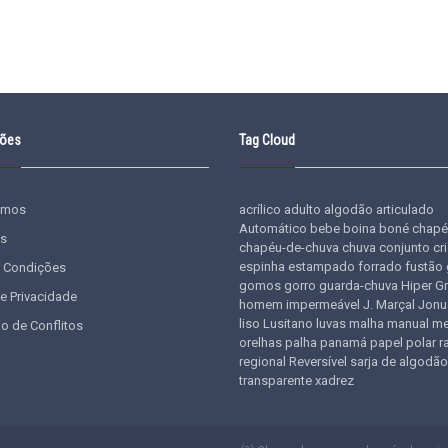
ções
Tag Cloud
omos
acrílico
adulto
algodão
articulado
Automático
bebe
boina
boné
chapé
s
chapéu-de-chuva
chuva
conjunto
cr
espinha
estampado
forrado
fustão
 Condições
gomos
gorro
guarda-chuva
Hiper G
de Privacidade
homem
impermeável
J. Marçal
Jonu
liso
Lusitano
luvas
malha
manual
me
o de Conflitos
orelhas
palha
panamá
papel
polar
r
regional
Reversível
sarja de algodão
transparente
xadrez
(a)