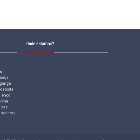
Onde estamos?
u
iança
ganga
rossista
lenço
nina
apaz
senhora