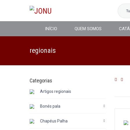
T
INÍCIO
QUEM SOMOS
CATÁ
regionais
Categorias
Artigos regionais
Bonés pala
Chapéus Palha