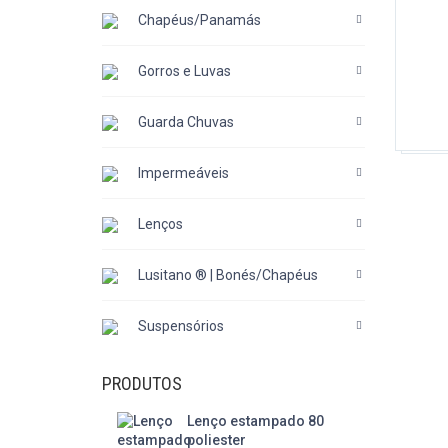
Chapéus/Panamás
Gorros e Luvas
Guarda Chuvas
Impermeáveis
Lenços
Lusitano ® | Bonés/Chapéus
Suspensórios
PRODUTOS
Lenço estampado 80
poliester