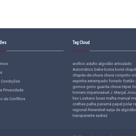
ções
Tag Cloud
omos
acrílico
adulto
algodão
articulado
Automático
bebe
boina
boné
chapé
s
chapéu-de-chuva
chuva
conjunto
cr
espinha
estampado
forrado
fustão
 Condições
gomos
gorro
guarda-chuva
Hiper G
de Privacidade
homem
impermeável
J. Marçal
Jonu
liso
Lusitano
luvas
malha
manual
me
o de Conflitos
orelhas
palha
panamá
papel
polar
r
regional
Reversível
sarja de algodão
transparente
xadrez
(a)