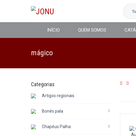
T
INÍCIO
QUEM SOMOS
CATÁ
mágico
Categorias
Artigos regionais
Bonés pala
Chapéus Palha