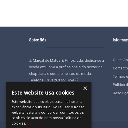
Sobre Nós
Informa
Quem S
J. Marçal de Matos & Filhos, Lda. dedica-se à
venda exclusiva a profissionais do sector da
Contacto
chapelaria e complementos de moda.
Termos e
(b)
Telefone: +351 263 651 459
Política 
×
E-mail:
geral@jonu.pt
Este website usa cookies
Resoluçã
Este website usa cookies para melhorar a
experiência do usuário. Ao utilizar o nosso
website, estará a concordar com todos os
cookies de acordo com nossa Política de
Cookies.
Ler mais