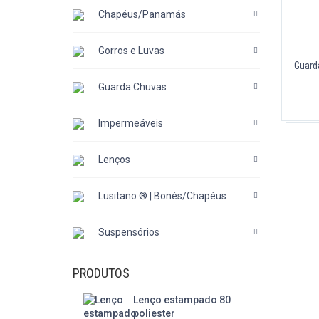
Chapéus/Panamás
Gorros e Luvas
Guard
Guarda Chuvas
Impermeáveis
Lenços
Lusitano ® | Bonés/Chapéus
Suspensórios
PRODUTOS
Lenço estampado 80
poliester