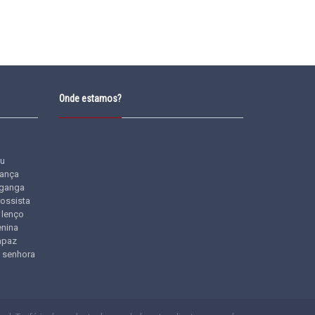
Onde estamos?
u
iança
ganga
rossista
lenço
nina
apaz
senhora