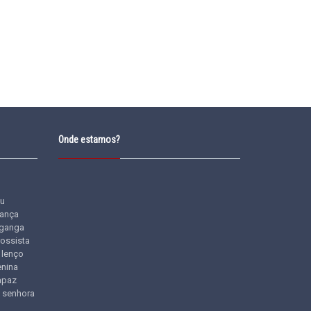
Onde estamos?
u
iança
ganga
rossista
lenço
nina
apaz
senhora