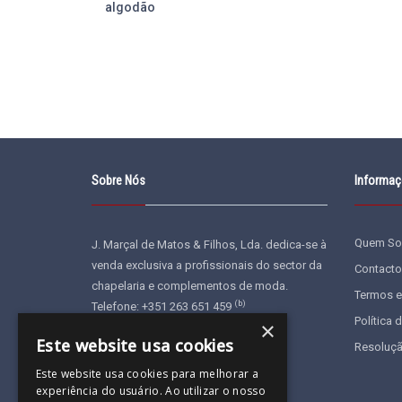
Sobre Nós
Informa
Quem S
J. Marçal de Matos & Filhos, Lda. dedica-se à
venda exclusiva a profissionais do sector da
Contacto
chapelaria e complementos de moda.
Termos e
(b)
Telefone: +351 263 651 459
Política 
×
E-mail:
geral@jonu.pt
Este website usa cookies
Resoluçã
Este website usa cookies para melhorar a
experiência do usuário. Ao utilizar o nosso