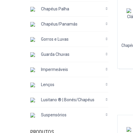
Chapéus Palha
Chapéus/Panamás
Gorros e Luvas
Chapéu
Guarda Chuvas
Impermeáveis
Lenços
Lusitano ® | Bonés/Chapéus
Suspensórios
PRODUTOS