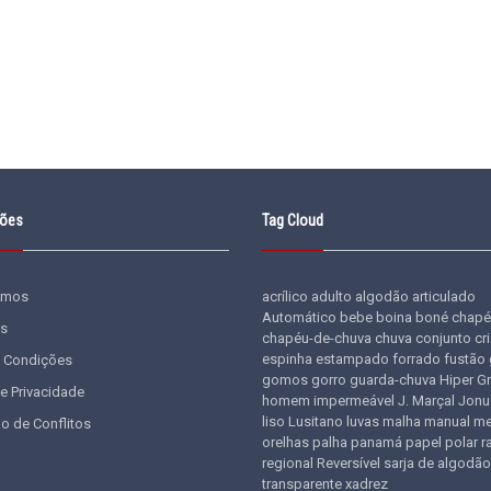
ções
Tag Cloud
omos
acrílico
adulto
algodão
articulado
Automático
bebe
boina
boné
chapé
s
chapéu-de-chuva
chuva
conjunto
cr
espinha
estampado
forrado
fustão
 Condições
gomos
gorro
guarda-chuva
Hiper G
de Privacidade
homem
impermeável
J. Marçal
Jonu
liso
Lusitano
luvas
malha
manual
me
o de Conflitos
orelhas
palha
panamá
papel
polar
r
regional
Reversível
sarja de algodão
transparente
xadrez